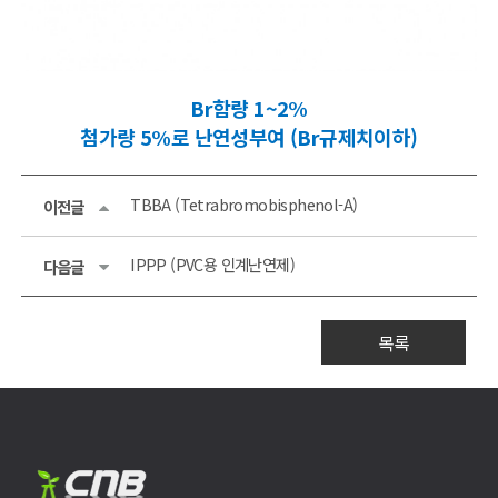
Br함량 1~2%
첨가량 5%로 난연성부여 (Br규제치이하)
TBBA (Tetrabromobisphenol-A)
이전글
IPPP (PVC용 인계난연제)
다음글
목록