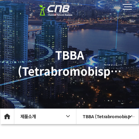
TBBA
(Tetrabromobisp…
제품소개
TBBA (Tetrabromobisp…