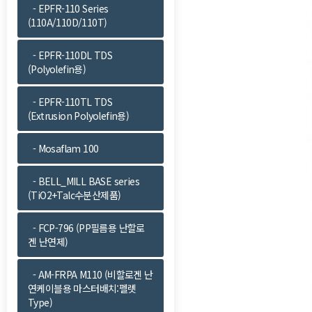
- EPFR-110 Series
(110A/110D/110T)
- EPFR-110DL TDS
(Polyolefin용)
- EPFR-110TL TDS
(Extrusion Polyolefin용)
- Mosaflam 100
- BELL_MILL BASE series
(TiO2+Talc수분산제품)
- FCP-796 (PP필름용 난할로
겐 난연제)
- AM-FRPA M110 (비할로겐 난
연케이블용 마스터배치:펠렛
Type)