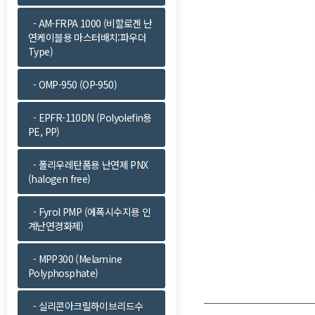
- AM-FRPA 1000 (비할로겐 난
연케이블용 마스터배치:파우더
Type)
- OMP-950 (OP-950)
- EPFR-110DN (Polyolefin용
PE, PP)
- 폴리우레탄폼용 난연제 PNX
(halogen free)
- Fyrol PMP (에폭시수지용 인
계난연경화제)
- MPP300 (Melamine
Polyphosphate)
- 실리콘아크릴하이브리드수