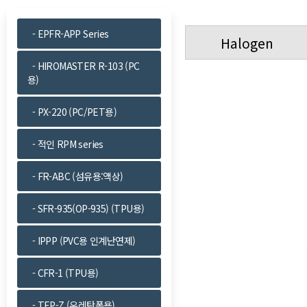
- EPFR-APP Series
Halogen
- HIROMASTER R-103 (PC
용)
- PX-220 (PC/PET용)
- 적인 RPM series
- FR-ABC (섬유용:액상)
- SFR-935(OP-935) (TPU용)
- IPPP (PVC용 인계난연제)
- CFR-1 (TPU용)
- TEP-Z (우레탄폼용)