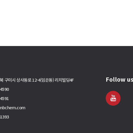
Follow u
북 구미시 상사동로 12-4(임은동) 리치빌딩4F
-4590
-4591
cnbchem.com
31393