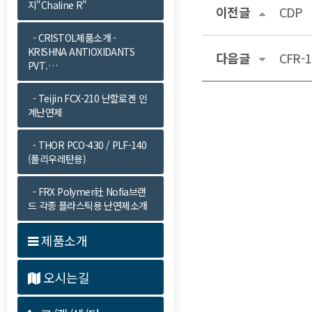
지"Chaline R"
이전글
CDP
- CRISTOL제품소개 -
KRISHNA ANTIOXIDANTS
다음글
CFR-1
PVT.…
- Teijin FCX-210 난할로겐 인
계난연제
- THOR PCO-430 / PLF-140
(폴리우레탄용)
- FRX Polymer社 Nofia브랜
드 각종 플라스틱용 난연제소개
제품소개
오시는길