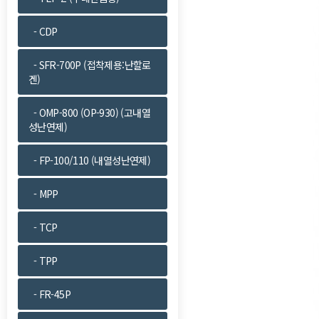
- CDP
- SFR-700P (접착제용:난할로
겐)
- OMP-800 (OP-930) (고내열
성난연제)
- FP-100/110 (내열성난연제)
- MPP
- TCP
- TPP
- FR-45P