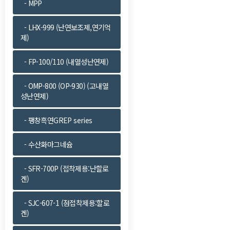
- MPP
- LHX-999 (난연보조제,연기억
제)
- FP-100/110 (내열성난연제)
- OMP-800 (OP-930) (고내열
성난연제)
- 팽창흑연GREP series
- 수산화마그네슘
- SFR-700P (접착제용:난할로
겐)
- SJC-607-1 (점접착제용:할로
겐)