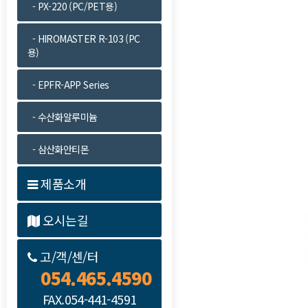
- PX-220 (PC/PET용)
- HIROMASTER R-103 (PC
용)
- EPFR-APP Series
- 수산화알루미늄
- 삼산화안티몬
제품소개
오시는길
고/객/센/터
054.465.4590
FAX.054-441-4591