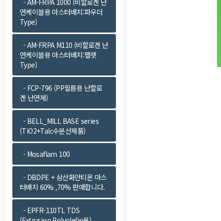
- AM-FRPA 1000 (비할로겐 난
연케이블용 마스터배치:파우더
Type)
- AM-FRPA M110 (비할로겐 난
연케이블용 마스터배치:펠렛
Type)
- FCP-796 (PP필름용 난할로
겐 난연제)
- BELL_MILL BASE series
(TiO2+Talc수분산제품)
- Mosaflam 100
- DBDPE + 삼산화안티몬 마스
터배치 60% ,70% 판매합니다.
- EPFR-110TL TDS
(Extrusion Polyolefin용)