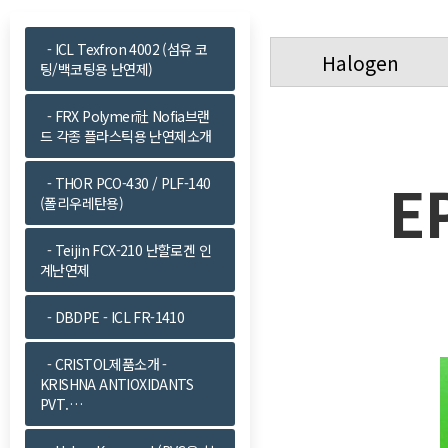
- ICL Texfron 4002 (섬유 코
Halogen
팅/백코팅용 난연제)
- FRX Polymer社 Nofia브랜
드 각종 플라스틱용 난연제소개
E
- THOR PCO-430 / PLF-140
(폴리우레탄용)
- Teijin FCX-210 난할로겐 인
계난연제
- DBDPE - ICL FR-1410
- CRISTOL제품소개 -
KRISHNA ANTIOXIDANTS
PVT.…