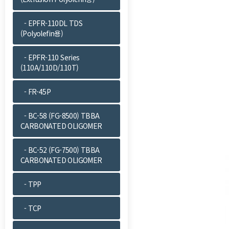
- EPFR-110DL TDS
(Polyolefin용)
- EPFR-110 Series
(110A/110D/110T)
- FR-45P
- BC-58 (FG-8500) TBBA
CARBONATED OLIGOMER
- BC-52 (FG-7500) TBBA
CARBONATED OLIGOMER
- TPP
- TCP