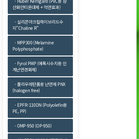
- Huber Kemgard (PVC용 삼
산화안티몬대체 + 억연효과)
- 실리콘아크릴하이브리드수
지"Chaline R"
- MPP300 (Melamine
Polyphosphate)
- Fyrol PMP (에폭시수지용 인
계난연경화제)
- 폴리우레탄폼용 난연제 PNX
(halogen free)
- EPFR-110DN (Polyolefin용
PE, PP)
- OMP-950 (OP-950)