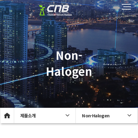
Non-
Halogen
제품소개
Non-Halogen