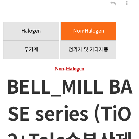
Halogen
Non-Halogen
무기계
첨가제 및 기타제품
Non-Halogen
BELL_MILL BA
SE series (TiO