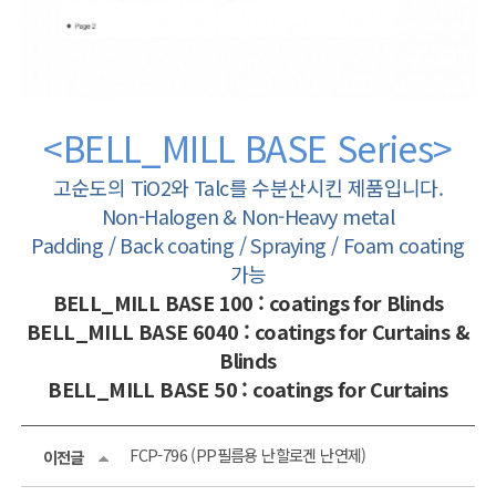
<BELL_MILL BASE Series>
고순도의 TiO2와 Talc를 수분산시킨 제품입니다.
Non-Halogen & Non-Heavy metal
Padding / Back coating / Spraying / Foam coating
가능
BELL_MILL BASE 100 : coatings for Blinds
BELL_MILL BASE 6040 : coatings for Curtains &
Blinds
BELL_MILL BASE 50 : coatings for Curtains
FCP-796 (PP필름용 난할로겐 난연제)
이전글