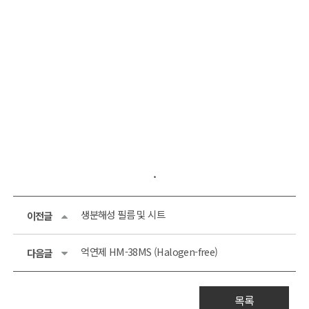
.
생분해성 필름 및 시트
이전글
억연제 HM-38MS (Halogen-free)
다음글
목록